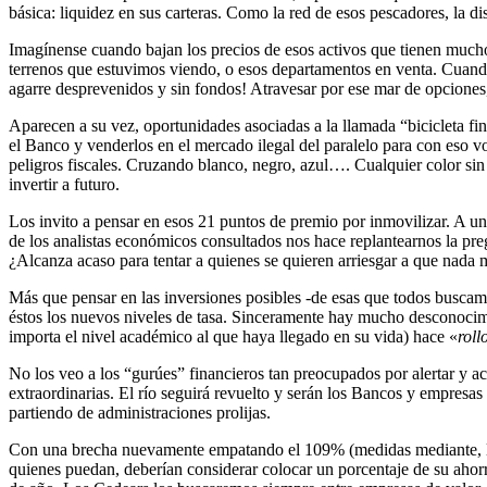
básica: liquidez en sus carteras. Como la red de esos pescadores, la d
Imagínense cuando bajan los precios de esos activos que tienen much
terrenos que estuvimos viendo, o esos departamentos en venta. Cuando
agarre desprevenidos y sin fondos! Atravesar por ese mar de opciones, 
Aparecen a su vez, oportunidades asociadas a la llamada “bicicleta f
el Banco y venderlos en el mercado ilegal del paralelo para con eso
peligros fiscales. Cruzando blanco, negro, azul…. Cualquier color si
invertir a futuro.
Los invito a pensar en esos 21 puntos de premio por inmovilizar. A u
de los analistas económicos consultados nos hace replantearnos la pr
¿Alcanza acaso para tentar a quienes se quieren arriesgar a que nada 
Más que pensar en las inversiones posibles -de esas que todos buscam
éstos los nuevos niveles de tasa. Sinceramente hay mucho desconocimie
importa el nivel académico al que haya llegado en su vida) hace «
roll
No los veo a los “gurúes” financieros tan preocupados por alertar y a
extraordinarias. El río seguirá revuelto y serán los Bancos y empresas
partiendo de administraciones prolijas.
Con una brecha nuevamente empatando el 109% (medidas mediante, la 
quienes puedan, deberían considerar colocar un porcentaje de su ahorr