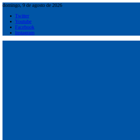
Saltar
domingo, 9 de agosto de 2026
al
Twitter
contenido
Youtube
Facebook
Instagram