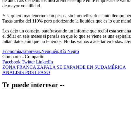
de año. Los Cedears los buscaremos siempre entre empresas de valor. 
de mayor volatilidad.
Y si quiero mantenerme con pesos, sin inmovilizarlos tanto tiempo per
Tasas arriba del 110% pero priorizando la liquidez que es lo que ma
Les dejo un consejo, parafraseando un informe que recibí esta semana: 
el dólar en seis meses si pensás en que lo que se viene es una espiral
faltan datos aún que no tenemos. No las vamos a acertar en todas. Dive
Economía
,
Empresas
,
Neuquén
,
Río Negro
Compartir
Facebook
Twitter
LinkedIn
Navegación
ZONA FRANCA ZAPALA SE EXPANDE EN SUDAMÉRICA
ANÁLISIS POST PASO
de
entradas
Te puede interesar --