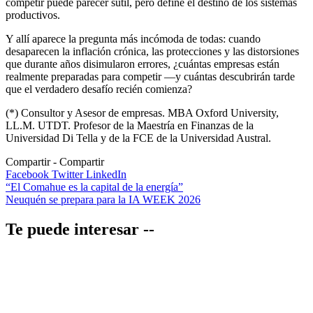
competir puede parecer sutil, pero define el destino de los sistemas
productivos.
Y allí aparece la pregunta más incómoda de todas: cuando
desaparecen la inflación crónica, las protecciones y las distorsiones
que durante años disimularon errores, ¿cuántas empresas están
realmente preparadas para competir —y cuántas descubrirán tarde
que el verdadero desafío recién comienza?
(*) Consultor y Asesor de empresas. MBA Oxford University,
LL.M. UTDT. Profesor de la Maestría en Finanzas de la
Universidad Di Tella y de la FCE de la Universidad Austral.
Compartir
Facebook
Twitter
LinkedIn
Navegación
“El Comahue es la capital de la energía”
Neuquén se prepara para la IA WEEK 2026
de
entradas
Te puede interesar --