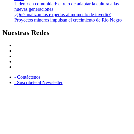
Liderar en comunidad: el reto de adaptar la cultura a las
nuevas generaciones
¿Qué analizan los expertos al momento de invertir?
Proyectos mineros impulsan el crecimiento de Río Negro
Nuestras Redes
facebook
twitter
linkedin
instagram
youtube
- Contáctenos
- Suscribete al Newsletter