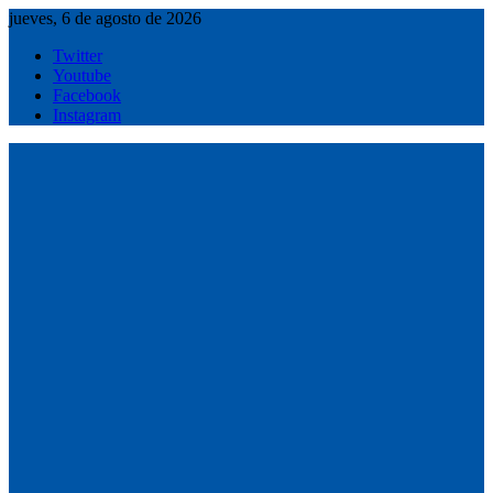
Saltar
jueves, 6 de agosto de 2026
al
Twitter
contenido
Youtube
Facebook
Instagram