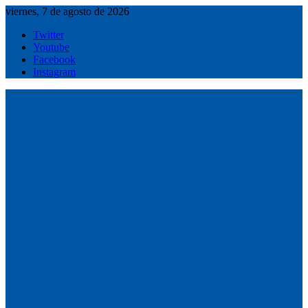
Saltar
viernes, 7 de agosto de 2026
al
Twitter
contenido
Youtube
Facebook
Instagram