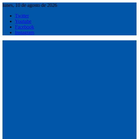
Saltar
lunes, 10 de agosto de 2026
al
Twitter
contenido
Youtube
Facebook
Instagram