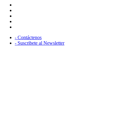
facebook
twitter
linkedin
instagram
youtube
- Contáctenos
- Suscribete al Newsletter