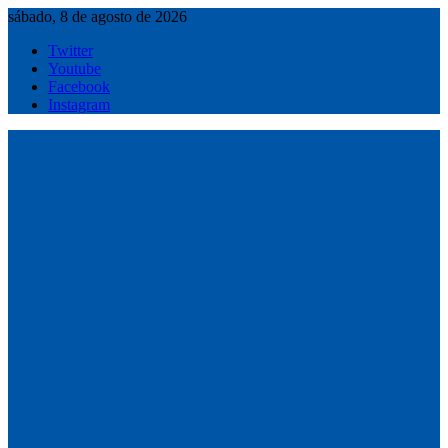
Saltar
sábado, 8 de agosto de 2026
al
Twitter
contenido
Youtube
Facebook
Instagram