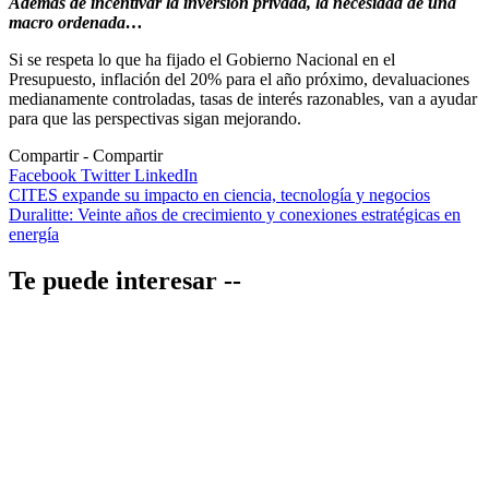
Además de incentivar la inversión privada, la necesidad de una
macro ordenada…
Si se respeta lo que ha fijado el Gobierno Nacional en el
Presupuesto, inflación del 20% para el año próximo, devaluaciones
medianamente controladas, tasas de interés razonables, van a ayudar
para que las perspectivas sigan mejorando.
Compartir
Facebook
Twitter
LinkedIn
Navegación
CITES expande su impacto en ciencia, tecnología y negocios
Duralitte: Veinte años de crecimiento y conexiones estratégicas en
de
energía
entradas
Te puede interesar --