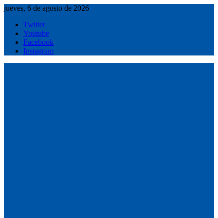
Saltar
jueves, 6 de agosto de 2026
al
Twitter
contenido
Youtube
Facebook
Instagram