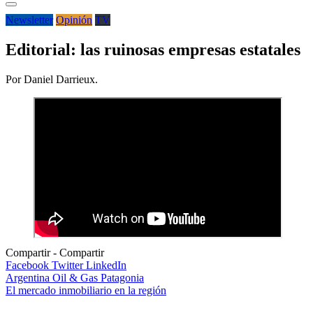
Newsletter
Opinión
TV
Editorial: las ruinosas empresas estatales
Por Daniel Darrieux.
Compartir
Facebook
Twitter
LinkedIn
Navegación
Argentina Oil & Gas Patagonia
El mercado inmobiliario en la región
de