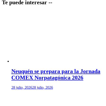
entradas
Te puede interesar --
Neuquén se prepara para la Jornada
COMEX Norpatagónica 2026
28 julio, 2026
28 julio, 2026