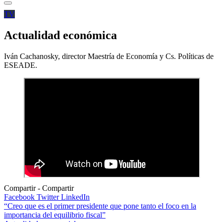
TV
Actualidad económica
Iván Cachanosky, director Maestría de Economía y Cs. Políticas de
ESEADE.
Compartir
Facebook
Twitter
LinkedIn
Navegación
“Creo que es el primer presidente que pone tanto el foco en la
importancia del equilibrio fiscal”
de