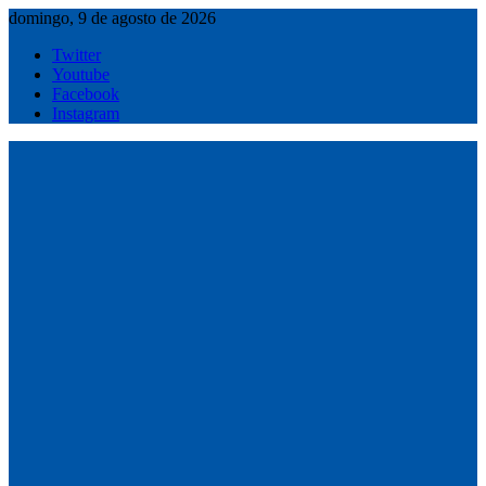
Saltar
domingo, 9 de agosto de 2026
al
Twitter
contenido
Youtube
Facebook
Instagram