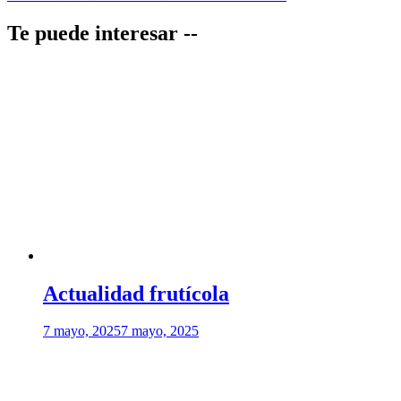
de
entradas
Te puede interesar --
Actualidad frutícola
7 mayo, 2025
7 mayo, 2025