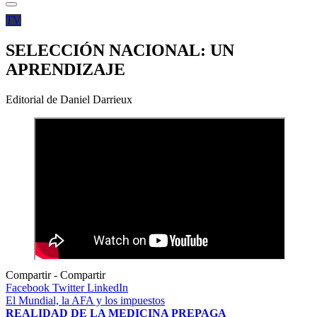
TV
SELECCIÓN NACIONAL: UN
APRENDIZAJE
Editorial de Daniel Darrieux
Compartir
Facebook
Twitter
LinkedIn
Navegación
El Mundial, la AFA y los impuestos
REALIDAD DE LA MEDICINA PREPAGA