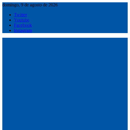
Saltar
domingo, 9 de agosto de 2026
al
Twitter
contenido
Youtube
Facebook
Instagram