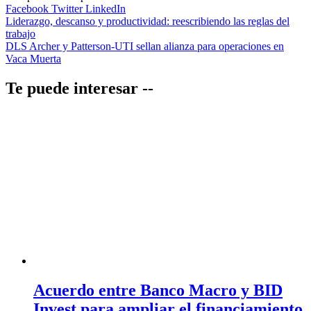
Facebook
Twitter
LinkedIn
Navegación
Liderazgo, descanso y productividad: reescribiendo las reglas del
trabajo
de
DLS Archer y Patterson-UTI sellan alianza para operaciones en
entradas
Vaca Muerta
Te puede interesar --
Acuerdo entre Banco Macro y BID
Invest para ampliar el financiamiento