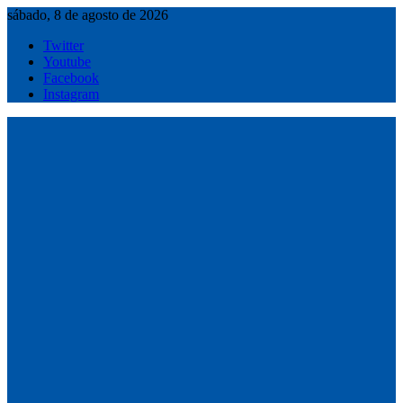
Saltar
sábado, 8 de agosto de 2026
al
Twitter
contenido
Youtube
Facebook
Instagram