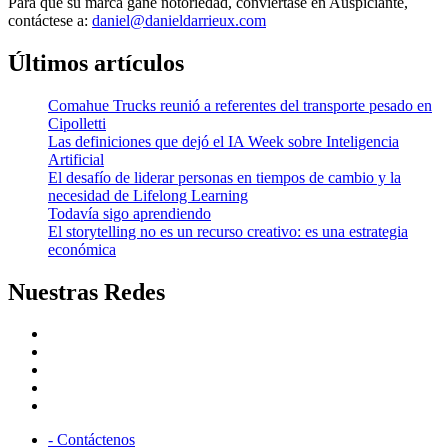
Para que su marca gane notoriedad, conviértase en Auspiciante,
contáctese a:
daniel@danieldarrieux.com
Últimos artículos
Comahue Trucks reunió a referentes del transporte pesado en
Cipolletti
Las definiciones que dejó el IA Week sobre Inteligencia
Artificial
El desafío de liderar personas en tiempos de cambio y la
necesidad de Lifelong Learning
Todavía sigo aprendiendo
El storytelling no es un recurso creativo: es una estrategia
económica
Nuestras Redes
facebook
twitter
linkedin
instagram
youtube
- Contáctenos