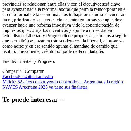
provincias se relacionan entre ellas y con el ejecutivo; será clave
para avanzar hacia la reforma laboral que permita reincorporar en el
circuito formal de la economía a los trabajadores que se encuentran
fuera, priorizando las negociaciones entre empresas y empleados;
avanzar hacia una reforma impositiva y de la coparticipación de
impuestos que corrija los incentivos y apunte a un verdadero
federalismo. Libertad y Progreso tiene propuestas, caminos a seguir
que permitirán avanzar en este sendero con la libertad, el progreso
como norte; y en ese sentido apunta el mandato de cambio que
recibió, nuevamente, crédito por parte de la ciudadanía.
Fuente: Libertad y Progreso.
Compartir
Facebook
Twitter
LinkedIn
Navegación
Milicic: 52 años construyendo desarrollo en Argentina y la región
NAVES Argentina 2025 ya tiene sus finalistas
de
entradas
Te puede interesar --