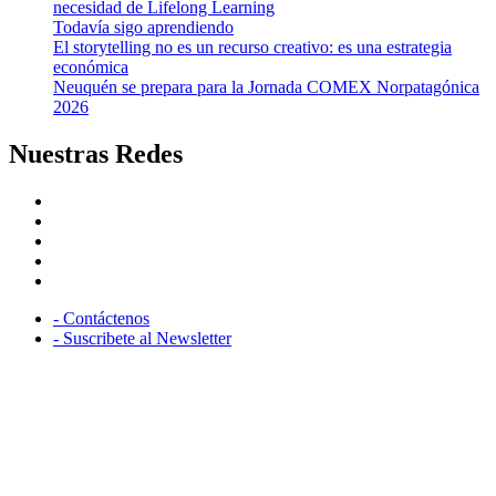
necesidad de Lifelong Learning
Todavía sigo aprendiendo
El storytelling no es un recurso creativo: es una estrategia
económica
Neuquén se prepara para la Jornada COMEX Norpatagónica
2026
Nuestras Redes
facebook
twitter
linkedin
instagram
youtube
- Contáctenos
- Suscribete al Newsletter