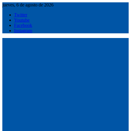
Saltar
jueves, 6 de agosto de 2026
al
Twitter
contenido
Youtube
Facebook
Instagram