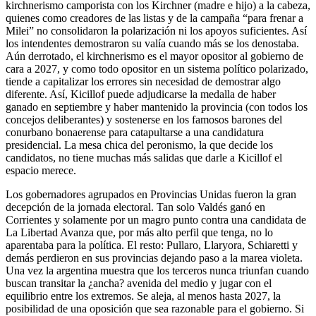
kirchnerismo camporista con los Kirchner (madre e hijo) a la cabeza,
quienes como creadores de las listas y de la campaña “para frenar a
Milei” no consolidaron la polarización ni los apoyos suficientes. Así
los intendentes demostraron su valía cuando más se los denostaba.
Aún derrotado, el kirchnerismo es el mayor opositor al gobierno de
cara a 2027, y como todo opositor en un sistema político polarizado,
tiende a capitalizar los errores sin necesidad de demostrar algo
diferente. Así, Kicillof puede adjudicarse la medalla de haber
ganado en septiembre y haber mantenido la provincia (con todos los
concejos deliberantes) y sostenerse en los famosos barones del
conurbano bonaerense para catapultarse a una candidatura
presidencial. La mesa chica del peronismo, la que decide los
candidatos, no tiene muchas más salidas que darle a Kicillof el
espacio merece.
Los gobernadores agrupados en Provincias Unidas fueron la gran
decepción de la jornada electoral. Tan solo Valdés ganó en
Corrientes y solamente por un magro punto contra una candidata de
La Libertad Avanza que, por más alto perfil que tenga, no lo
aparentaba para la política. El resto: Pullaro, Llaryora, Schiaretti y
demás perdieron en sus provincias dejando paso a la marea violeta.
Una vez la argentina muestra que los terceros nunca triunfan cuando
buscan transitar la ¿ancha? avenida del medio y jugar con el
equilibrio entre los extremos. Se aleja, al menos hasta 2027, la
posibilidad de una oposición que sea razonable para el gobierno. Si