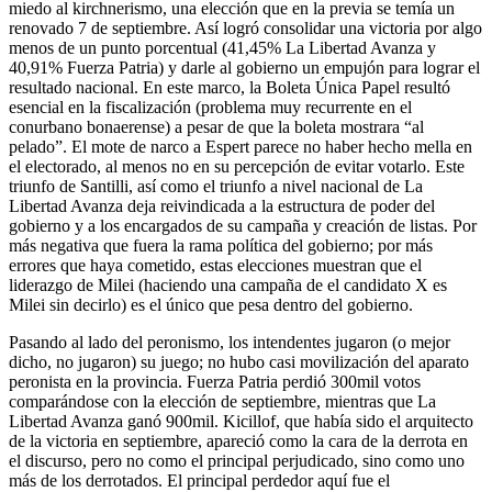
miedo al kirchnerismo, una elección que en la previa se temía un
renovado 7 de septiembre. Así logró consolidar una victoria por algo
menos de un punto porcentual (41,45% La Libertad Avanza y
40,91% Fuerza Patria) y darle al gobierno un empujón para lograr el
resultado nacional. En este marco, la Boleta Única Papel resultó
esencial en la fiscalización (problema muy recurrente en el
conurbano bonaerense) a pesar de que la boleta mostrara “al
pelado”. El mote de narco a Espert parece no haber hecho mella en
el electorado, al menos no en su percepción de evitar votarlo. Este
triunfo de Santilli, así como el triunfo a nivel nacional de La
Libertad Avanza deja reivindicada a la estructura de poder del
gobierno y a los encargados de su campaña y creación de listas. Por
más negativa que fuera la rama política del gobierno; por más
errores que haya cometido, estas elecciones muestran que el
liderazgo de Milei (haciendo una campaña de el candidato X es
Milei sin decirlo) es el único que pesa dentro del gobierno.
Pasando al lado del peronismo, los intendentes jugaron (o mejor
dicho, no jugaron) su juego; no hubo casi movilización del aparato
peronista en la provincia. Fuerza Patria perdió 300mil votos
comparándose con la elección de septiembre, mientras que La
Libertad Avanza ganó 900mil. Kicillof, que había sido el arquitecto
de la victoria en septiembre, apareció como la cara de la derrota en
el discurso, pero no como el principal perjudicado, sino como uno
más de los derrotados. El principal perdedor aquí fue el