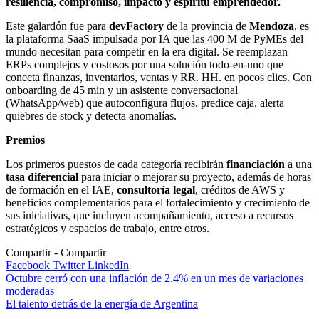
resiliencia, compromiso, impacto y espíritu emprendedor.
Este galardón fue para
devFactory
de la provincia de
Mendoza
, es
la plataforma SaaS impulsada por IA que las 400 M de PyMEs del
mundo necesitan para competir en la era digital. Se reemplazan
ERPs complejos y costosos por una solución todo-en-uno que
conecta finanzas, inventarios, ventas y RR. HH. en pocos clics. Con
onboarding de 45 min y un asistente conversacional
(WhatsApp/web) que autoconfigura flujos, predice caja, alerta
quiebres de stock y detecta anomalías.
Premios
Los primeros puestos de cada categoría recibirán
financiación
a una
tasa diferencial
para iniciar o mejorar su proyecto, además de horas
de formación en el IAE,
consultoría legal
, créditos de AWS y
beneficios complementarios para el fortalecimiento y crecimiento de
sus iniciativas, que incluyen acompañamiento, acceso a recursos
estratégicos y espacios de trabajo, entre otros.
Compartir
Facebook
Twitter
LinkedIn
Navegación
Octubre cerró con una inflación de 2,4% en un mes de variaciones
moderadas
de
El talento detrás de la energía de Argentina
entradas