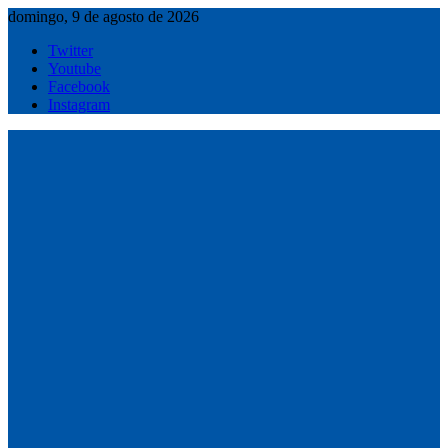
Saltar
domingo, 9 de agosto de 2026
al
Twitter
contenido
Youtube
Facebook
Instagram