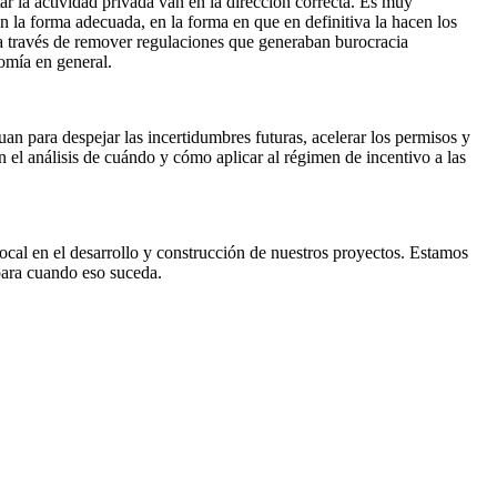
tar la actividad privada van en la dirección correcta. Es muy
en la forma adecuada, en la forma en que en definitiva la hacen los
 a través de remover regulaciones que generaban burocracia
nomía en general.
 para despejar las incertidumbres futuras, acelerar los permisos y
 el análisis de cuándo y cómo aplicar al régimen de incentivo a las
local en el desarrollo y construcción de nuestros proyectos. Estamos
para cuando eso suceda.