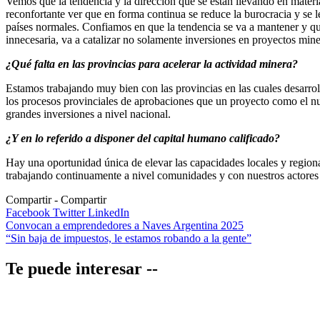
Vemos que la tendencia y la dirección que se están llevando en materia 
reconfortante ver que en forma continua se reduce la burocracia y se l
países normales. Confiamos en que la tendencia se va a mantener y qu
innecesaria, va a catalizar no solamente inversiones en proyectos mine
¿Qué falta en las provincias para acelerar la actividad minera?
Estamos trabajando muy bien con las provincias en las cuales desarro
los procesos provinciales de aprobaciones que un proyecto como el nue
grandes inversiones a nivel nacional.
¿Y en lo referido a disponer del capital humano calificado?
Hay una oportunidad única de elevar las capacidades locales y regiona
trabajando continuamente a nivel comunidades y con nuestros actores 
Compartir
Facebook
Twitter
LinkedIn
Navegación
Convocan a emprendedores a Naves Argentina 2025
“Sin baja de impuestos, le estamos robando a la gente”
de
entradas
Te puede interesar --