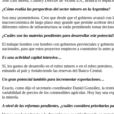
José Luis Morea, Country Director de Vicuña S.A., destaca el impacto 
¿Cómo evalúa las perspectivas del sector minero en la Argentina?
Son muy prometedoras. Creo que desde que el gobierno avanzó con la s
macroeconómica de largo plazo muy grande que permite acelerar deci
diferentes rubros de infraestructura se están permitiendo tomar decisio
¿Cuáles son las materias pendientes para desarrollar este potencial
El trabajar hombro con hombro con gobiernos provinciales y gobierno 
nacionales, para que estos proyectos empiecen a construirse lo antes p
Es una actividad capital intensiva…
Sí, los gastos de desarrollo en el rubro minero o en el rubro petroler
entrando al país y fortaleciendo las reservas del Banco Central.
Un gran potencial también para incrementar exportaciones…
Exacto,
como dijo el secretario coordinador Daniel González, la restr
variabilidad de precios de los commodities agrícolas. Hoy hay una exp
la minería.
A nivel de las reformas pendientes, ¿cuáles considera prioritarias p