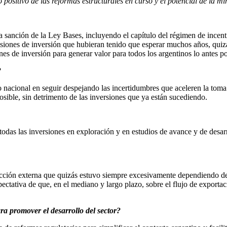
positivo de las reformas estructurales en curso y el potencial de la mi
anción de la Ley Bases, incluyendo el capítulo del régimen de incenti
siones de inversión que hubieran tenido que esperar muchos años, quiz
nes de inversión para generar valor para todos los argentinos lo antes po
?
nacional en seguir despejando las incertidumbres que aceleren la toma d
osible, sin detrimento de las inversiones que ya están sucediendo.
o, todas las inversiones en exploración y en estudios de avance y de des
icción externa que quizás estuvo siempre excesivamente dependiendo del
ectativa de que, en el mediano y largo plazo, sobre el flujo de exportac
ara promover el desarrollo del sector?