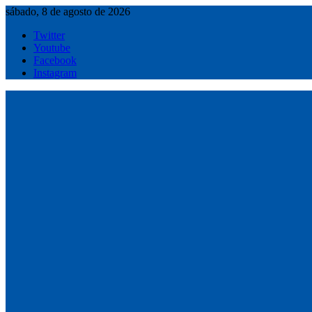
Saltar
sábado, 8 de agosto de 2026
al
Twitter
contenido
Youtube
Facebook
Instagram