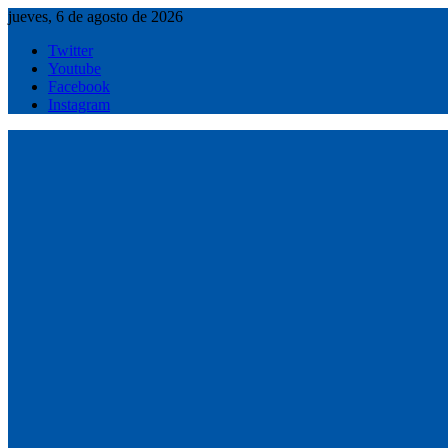
Saltar
jueves, 6 de agosto de 2026
al
Twitter
contenido
Youtube
Facebook
Instagram