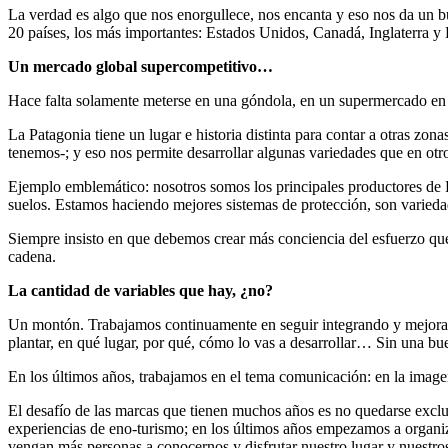
La verdad es algo que nos enorgullece, nos encanta y eso nos da un b
20 países, los más importantes: Estados Unidos, Canadá, Inglaterra y 
Un mercado global supercompetitivo…
Hace falta solamente meterse en una góndola, en un supermercado en 
La Patagonia tiene un lugar e historia distinta para contar a otras zon
tenemos-; y eso nos permite desarrollar algunas variedades que en ot
Ejemplo emblemático: nosotros somos los principales productores de 
suelos. Estamos haciendo mejores sistemas de protección, son variedad
Siempre insisto en que debemos crear más conciencia del esfuerzo que 
cadena.
La cantidad de variables que hay, ¿no?
Un montón. Trabajamos continuamente en seguir integrando y mejoran
plantar, en qué lugar, por qué, cómo lo vas a desarrollar… Sin una b
En los últimos años, trabajamos en el tema comunicación: en la imagen
El desafío de las marcas que tienen muchos años es no quedarse exc
experiencias de eno-turismo; en los últimos años empezamos a organi
vengan más personas a conocernos y disfrutar nuestro lugar y nuestro