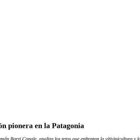
ón pionera en la Patagonia
 Barzi Canale, analiza los retos que enfrentan la vitivinicultura y la