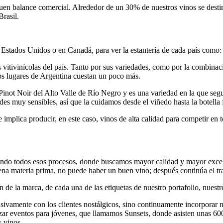
uen balance comercial. Alrededor de un 30% de nuestros vinos se desti
Brasil.
Estados Unidos o en Canadá, para ver la estantería de cada país como: 
as vitivinícolas del país. Tanto por sus variedades, como por la combina
ros lugares de Argentina cuestan un poco más.
Pinot Noir del Alto Valle de Río Negro y es una variedad en la que se
es muy sensibles, así que la cuidamos desde el viñedo hasta la botella f
implica producir, en este caso, vinos de alta calidad para competir en 
do todos esos procesos, donde buscamos mayor calidad y mayor excelen
uena materia prima, no puede haber un buen vino; después continúa el tr
 de la marca, de cada una de las etiquetas de nuestro portafolio, nuest
lusivamente con los clientes nostálgicos, sino continuamente incorpor
zar eventos para jóvenes, que llamamos Sunsets, donde asisten unas 6
s vinos.