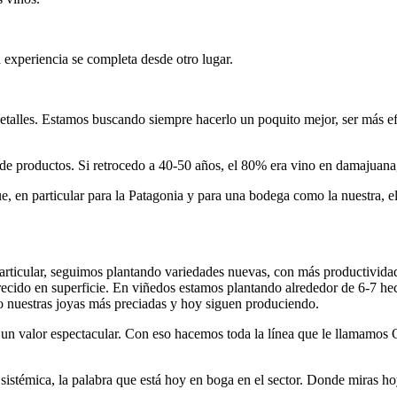
la experiencia se completa desde otro lugar.
 detalles. Estamos buscando siempre hacerlo un poquito mejor, ser más efe
x de productos. Si retrocedo a 40-50 años, el 80% era vino en damajua
, en particular para la Patagonia y para una bodega como la nuestra, el
n particular, seguimos plantando variedades nuevas, con más productiv
recido en superficie. En viñedos estamos plantando alrededor de 6-7 h
o nuestras joyas más preciadas y hoy siguen produciendo.
y un valor espectacular. Con eso hacemos toda la línea que le llamamos
sistémica, la palabra que está hoy en boga en el sector. Donde miras hoy