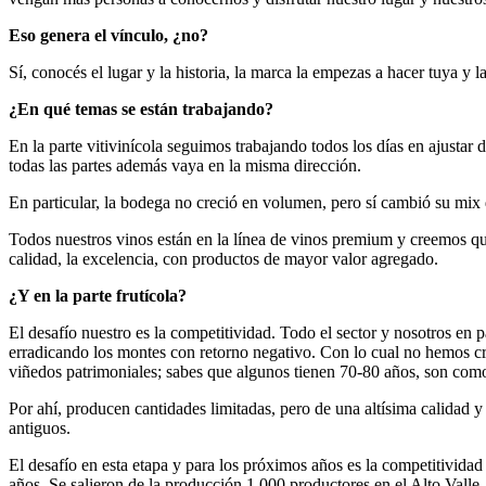
Eso genera el vínculo, ¿no?
Sí, conocés el lugar y la historia, la marca la empezas a hacer tuya y 
¿En qué temas se están trabajando?
En la parte vitivinícola seguimos trabajando todos los días en ajustar
todas las partes además vaya en la misma dirección.
En particular, la bodega no creció en volumen, pero sí cambió su mi
Todos nuestros vinos están en la línea de vinos premium y creemos que
calidad, la excelencia, con productos de mayor valor agregado.
¿Y en la parte frutícola?
El desafío nuestro es la competitividad. Todo el sector y nosotros e
erradicando los montes con retorno negativo. Con lo cual no hemos c
viñedos patrimoniales; sabes que algunos tienen 70-80 años, son com
Por ahí, producen cantidades limitadas, pero de una altísima calidad 
antiguos.
El desafío en esta etapa y para los próximos años es la competitividad 
años. Se salieron de la producción 1.000 productores en el Alto Valle.