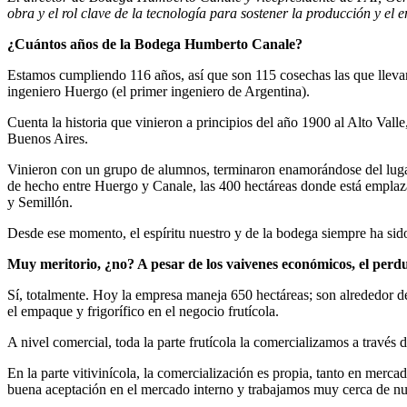
obra y el rol clave de la tecnología para sostener la producción y el 
¿Cuántos años de la Bodega Humberto Canale?
Estamos cumpliendo 116 años, así que son 115 cosechas las que lleva
ingeniero Huergo (el primer ingeniero de Argentina).
Cuenta la historia que vinieron a principios del año 1900 al Alto Vall
Buenos Aires.
Vinieron con un grupo de alumnos, terminaron enamorándose del lugar 
de hecho entre Huergo y Canale, las 400 hectáreas donde está emplaza
y Semillón.
Desde ese momento, el espíritu nuestro y de la bodega siempre ha sido
Muy meritorio, ¿no? A pesar de los vaivenes económicos, el per
Sí, totalmente. Hoy la empresa maneja 650 hectáreas; son alrededor de 
el empaque y frigorífico en el negocio frutícola.
A nivel comercial, toda la parte frutícola la comercializamos a través
En la parte vitivinícola, la comercialización es propia, tanto en mer
buena aceptación en el mercado interno y trabajamos muy cerca de nuest