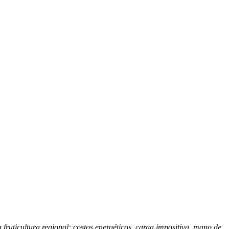
 fruticultura regional: costos energéticos, carga impositiva, mano de